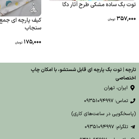
توت بگ ساده مشکی طرح آثار دگا
357,000
کیف پارچه ای جمع
تومان
سنجاب
175,000
تومان
تارچه | توت بگ پارچه ای قابل شستشو، با امکان چاپ
اختصاصی
ایران، تهران
تماس: 09351094997
(پاسخگویی در ساعت‌های کاری)
تلگرام: 09351094997