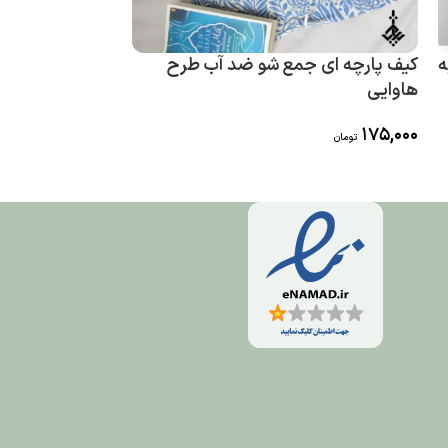
ه
کیف پارچه ای جمع شو ضد آب طرح
کیف پارچه ای 
هاوایی
خال خالی
175,000
175,000
تومان
تومان