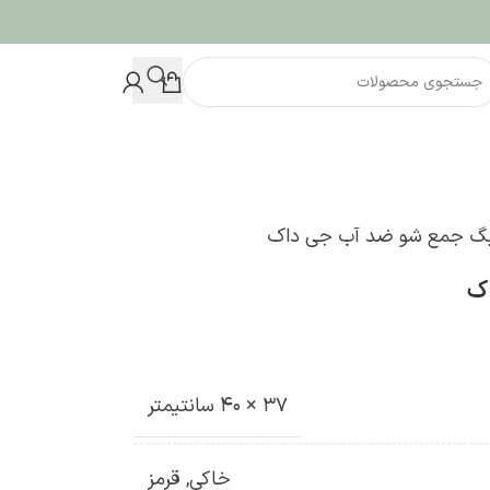
گ جمع شو ضد آب جی داک
ک
37 × 40 سانتیمتر
خاکی
,
قرمز