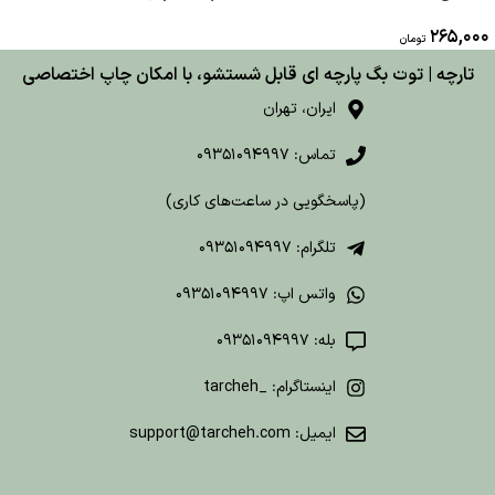
265,000
تومان
تارچه | توت بگ پارچه ای قابل شستشو، با امکان چاپ اختصاصی
ایران، تهران
تماس: 09351094997
(پاسخگویی در ساعت‌های کاری)
تلگرام: 09351094997
واتس اپ: 09351094997
بله: 09351094997
اینستاگرام: _tarcheh
ایمیل: support@tarcheh.com