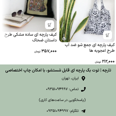
کیف پارچه ای ساده مشکی طرح
داستان ضحاک
کیف پارچه ای جمع شو ضد آب
طرح اعجوبه ها
357,000
تومان
212,000
تومان
تارچه | توت بگ پارچه ای قابل شستشو، با امکان چاپ اختصاصی
ایران، تهران
تماس: 09351094997
(پاسخگویی در ساعت‌های کاری)
تلگرام: 09351094997