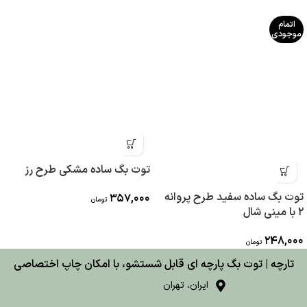
اتمام
موجودی
توت بگ ساده مشکی طرح رز
توت بگ ساده سفید طرح پروانه
357,000
تومان
2 با مینی شال
248,000
تومان
تارچه | توت بگ پارچه ای قابل شستشو، با امکان چاپ اختصاصی
ایران، تهران