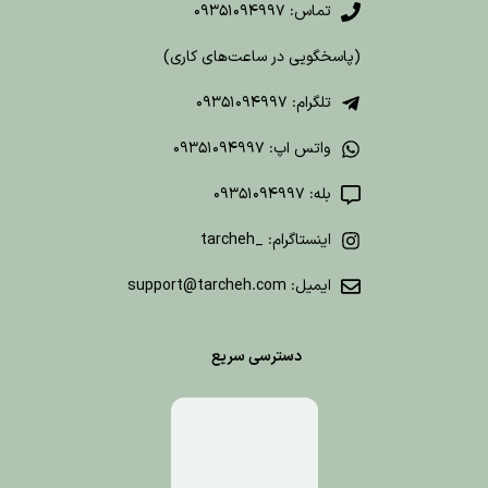
تماس: 09351094997
(پاسخگویی در ساعت‌های کاری)
تلگرام: 09351094997
واتس اپ: 09351094997
بله: 09351094997
اینستاگرام: _tarcheh
ایمیل: support@tarcheh.com
دسترسی سریع