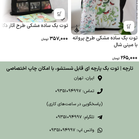
توت بگ ساده مشکی طرح آثار دگا
توت بگ ساده مشکی طرح پروانه
357,000
تومان
با مینی شال
265,000
تومان
تارچه | توت بگ پارچه ای قابل شستشو، با امکان چاپ اختصاصی
ایران، تهران
تماس: 09351094997
(پاسخگویی در ساعت‌های کاری)
تلگرام: 09351094997
واتس اپ: 09351094997