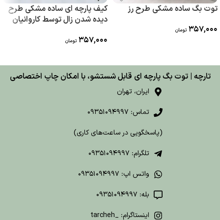
توت بگ ساده مشکی طرح رز
کیف پارچه ای ساده مشکی طرح
دیده شدن زال توسط کاروانیان
357,000
تومان
357,000
تومان
تارچه | توت بگ پارچه ای قابل شستشو، با امکان چاپ اختصاصی
ایران، تهران
تماس: 09351094997
(پاسخگویی در ساعت‌های کاری)
تلگرام: 09351094997
واتس اپ: 09351094997
بله: 09351094997
اینستاگرام: _tarcheh