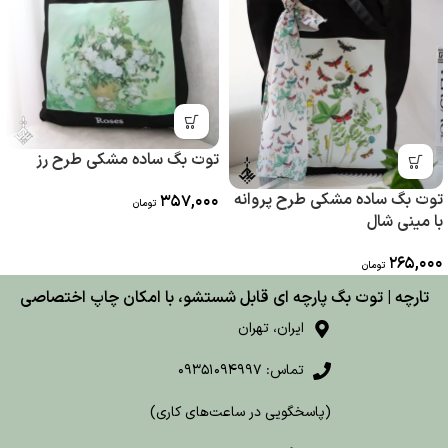
توت بگ ساده مشکی طرح رز
توت بگ ساده مشکی طرح پروانه
357,000
تومان
با مینی شال
265,000
تومان
تارچه | توت بگ پارچه ای قابل شستشو، با امکان چاپ اختصاصی
ایران، تهران
تماس: 09351094997
(پاسخگویی در ساعت‌های کاری)