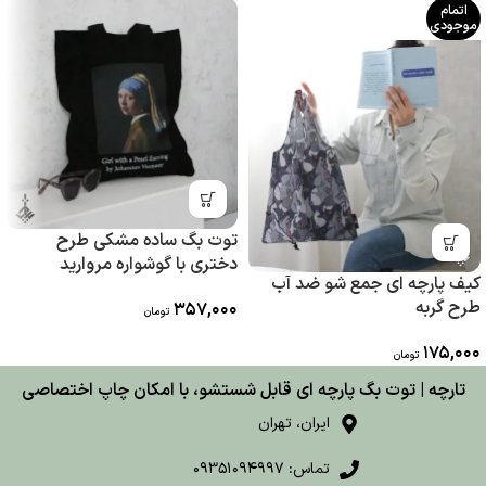
اتمام
موجودی
توت بگ ساده مشکی طرح
دختری با گوشواره مروارید
کیف پارچه ای جمع شو ضد آب
طرح گربه
357,000
تومان
175,000
تومان
تارچه | توت بگ پارچه ای قابل شستشو، با امکان چاپ اختصاصی
ایران، تهران
تماس: 09351094997