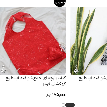
موجودی
 شو ضد آب طرح
کیف پارچه ای جمع شو ضد آب طرح
کهکشان قرمز
175,000
تومان