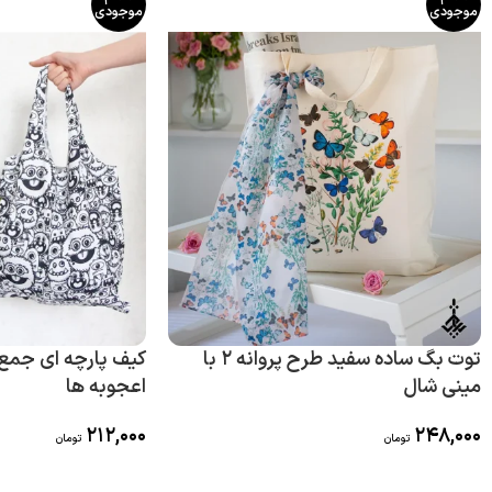
موجودی
موجودی
توت بگ ساده سفید طرح پروانه 2 با
کیف پارچه ای جمع
مینی شال
اعجوبه ها
212,000
248,000
تومان
تومان