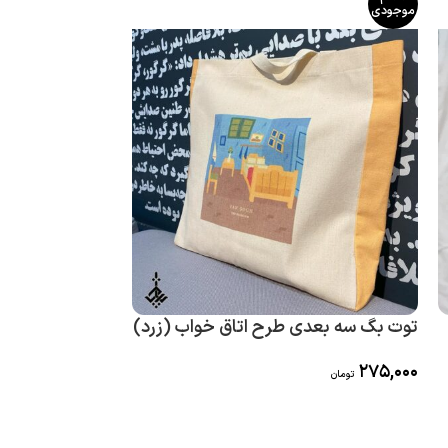
موجودی
موجودی
توت بگ سه بعدی طرح اتاق خواب (زرد)
کیف پارچه ای ج
طرح گربه
275,000
تومان
175,000
تومان