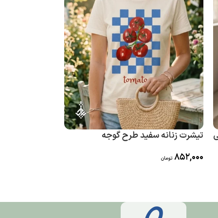
ی
تیشرت زنانه سفید طرح گوجه
تیشرت زنانه س
852,000
852,000
تومان
تومان