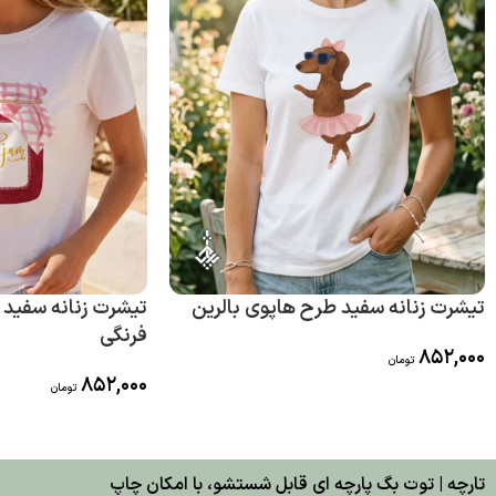
تیشرت زنانه سفید طرح هاپوی بالرین
تیشرت زنانه سفید 
فرنگی
852,000
تومان
852,000
تومان
تارچه | توت بگ پارچه ای قابل شستشو، با امکان چاپ