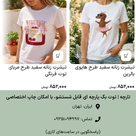
تیشرت زنانه سفید طرح هاپوی
تیشرت زنانه سفید طرح مربای
بالرین
توت فرنگی
852,000
852,000
تومان
تومان
تارچه | توت بگ پارچه ای قابل شستشو، با امکان چاپ اختصاصی
ایران، تهران
تماس: 09351094997
(پاسخگویی در ساعت‌های کاری)