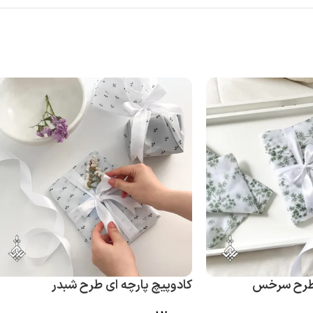
 طرح سرخس
کادوپیچ پارچه ای طرح شبدر