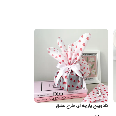
کادوپیچ پارچه ای طرح عشق
کادوپیچ پارچه ا