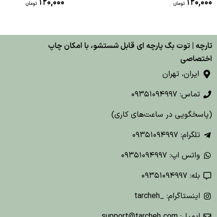
120,000
120,000
تومان
تومان
تارچه | توت بگ پارچه ای قابل شستشو، با امکان چاپ
اختصاصی
ایران، تهران
تماس: 09351094997
(پاسخگویی در ساعت‌های کاری)
تلگرام: 09351094997
واتس اپ: 09351094997
بله: 09351094997
اینستاگرام: _tarcheh
ایمیل: support@tarcheh.com