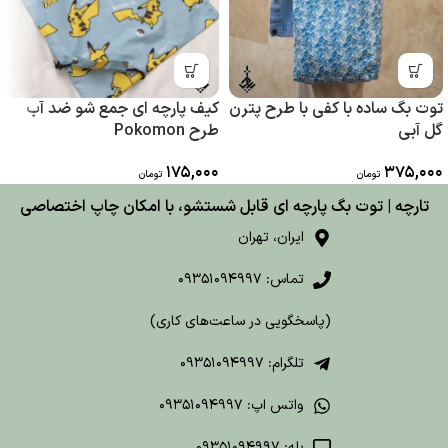
توت بگ ساده با کفی با طرح پترن
کیف پارچه ای جمع شو ضد آب
گل آبی
طرح Pokomon
175,000
375,000
تومان
تومان
تارچه | توت بگ پارچه ای قابل شستشو، با امکان چاپ اختصاصی
ایران، تهران
تماس: 09351094997
(پاسخگویی در ساعت‌های کاری)
تلگرام: 09351094997
واتس اپ: 09351094997
بله: 09351094997