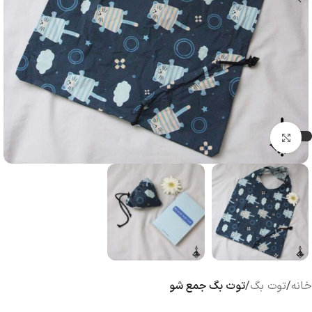
بزرگنمایی تصویر
خانه
توت بگ
توت بگ جمع شو